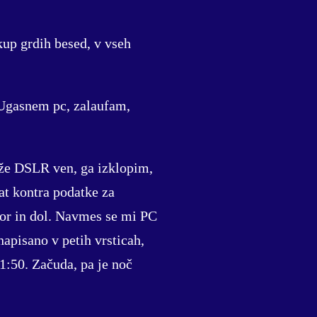
kup grdih besed, v vseh
 Ugasnem pc, zalaufam,
vrže DSLR ven, ga izklopim,
at kontra podatke za
 gor in dol. Navmes se mi PC
napisano v petih vrsticah,
21:50. Začuda, pa je noč