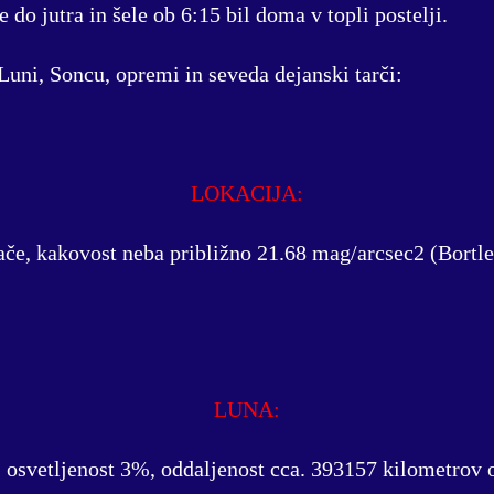
e do jutra in šele ob 6:15 bil doma v topli postelji.
 Luni, Soncu, opremi in seveda dejanski tarči:
LOKACIJA:
ače, kakovost neba približno 21.68 mag/arcsec2 (Bortl
LUNA:
 osvetljenost 3%, oddaljenost cca. 393157 kilometrov 