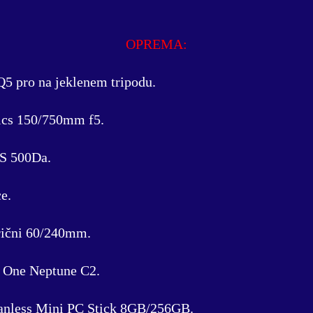
OPREMA:
5 pro na jeklenem tripodu.
ics 150/750mm f5.
S 500Da.
e.
rični 60/240mm.
r One Neptune C2.
nless Mini PC Stick 8GB/256GB.