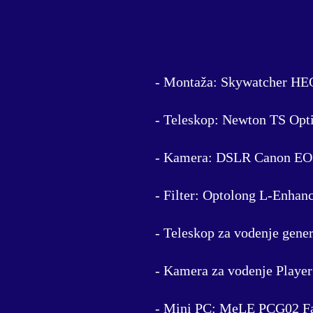
- Montaža: Skywatcher HEQ
- Teleskop: Newton TS Opt
- Kamera: DSLR Canon EO
- Filter: Optolong L-Enhanc
- Teleskop za vodenje gene
- Kamera za vodenje Playe
- Mini PC: MeLE PCG02 Fa