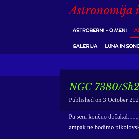
Astronomija i
Skip
to
main
ASTROBERNI - O MENI
A
content
GALERIJA
LUNA IN SON
NGC 7380/Sh2-
Published on 3 October 202
Pa sem končno dočakal......
ampak ne bodimo pikolovsk