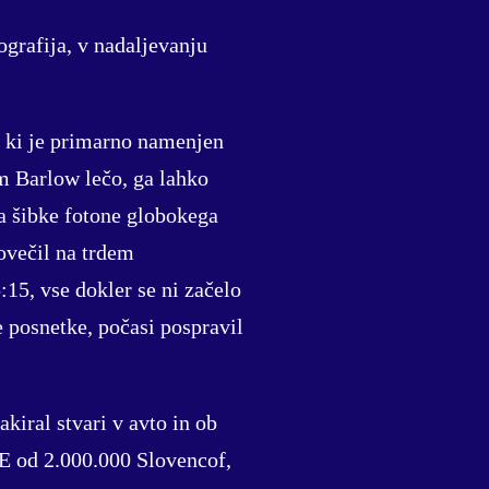
ografija, v nadaljevanju
, ki je primarno namenjen
m Barlow lečo, ga lahko
a šibke fotone globokega
kovečil na trdem
:15, vse dokler se ni začelo
 posnetke, počasi pospravil
kiral stvari v avto in ob
HČE od 2.000.000 Slovencof,