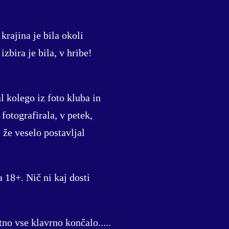
krajina je bila okoli
zbira je bila, v hribe!
al kolego iz foto kluba in
fotografirala, v petek,
 že veselo postavljal
a 18+. Nič ni kaj dosti
no vse klavrno končalo.....