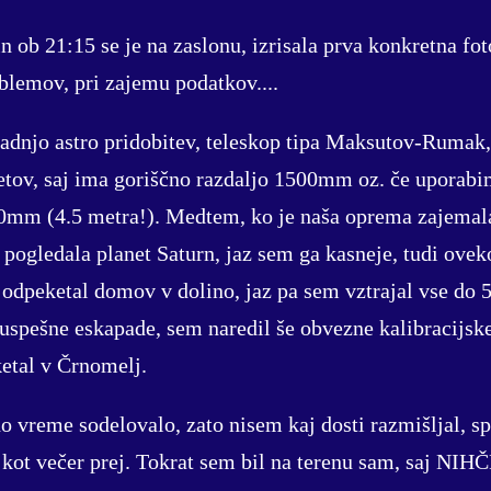
in ob 21:15 se je na zaslonu, izrisala prva konkretna fot
oblemov, pri zajemu podatkov....
 zadnjo astro pridobitev, teleskop tipa Maksutov-Rumak
etov, saj ima goriščno razdaljo 1500mm oz. če uporabi
0mm (4.5 metra!). Medtem, ko je naša oprema zajemal
" pogledala planet Saturn, jaz sem ga kasneje, tudi ove
 odpeketal domov v dolino, jaz pa sem vztrajal vse do 5
uspešne eskapade, sem naredil še obvezne kalibracijske
ketal v Črnomelj.
o vreme sodelovalo, zato nisem kaj dosti razmišljal, spa
i, kot večer prej. Tokrat sem bil na terenu sam, saj NI