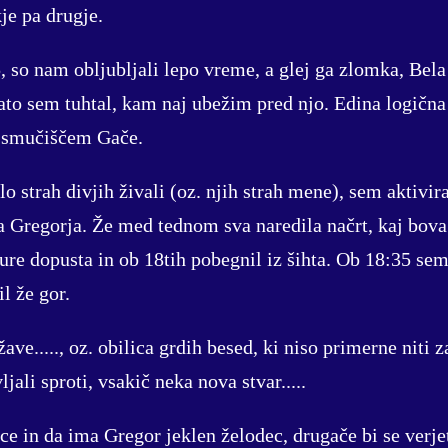
je pa drugje.
 so nam obljubljali lepo vreme, a glej ga zlomka, Bela 
to sem tuhtal, kam naj ubežim pred njo. Edina logična i
d smučiščem Gače.
lo strah divjih živali (oz. njih strah mene), sem aktivir
a Gregorja. Že med tednom sva naredila načrt, kaj bova 
 ure dopusta in ob 18tih pobegnil iz šihta. Ob 18:35 sem
il že gor.
žave....., oz. obilica grdih besed, ki niso primerne niti z
jali sproti, vsakič neka nova stvar.....
e in da ima Gregor jeklen želodec, drugače bi se verjet