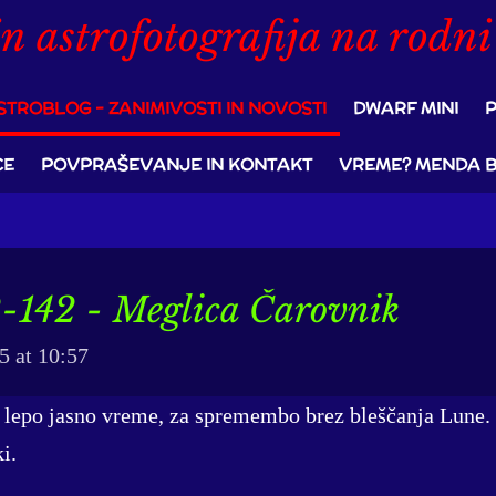
n astrofotografija na rodni
STROBLOG - ZANIMIVOSTI IN NOVOSTI
DWARF MINI
P
CE
POVPRAŠEVANJE IN KONTAKT
VREME? MENDA BO
142 - Meglica Čarovnik
5 at 10:57
, lepo jasno vreme, za spremembo brez bleščanja Lune. 
i.