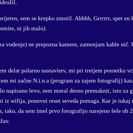
idružil.
prijeten, sem se krepko zmotil. Ahhhh, Grrrrrr, spet en 
jemite, ni jih malo).
za vodenje) ne prepozna kamere, zamenjam kable nič.
rem delat polarno nastavitev, mi pri tretjem posnetku 
em mi začne N.i.n.a (program za zajem fotografij) kaz
bilo napisano levo, sem moral desno premaknit, isto za
i iz wifija, ponovni reset seveda pomaga. Kar je tukaj 
a, tako, da sem imel prvo fotografijo narejeno šele ob 
žav.