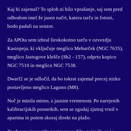
Kaj bi zajemal? To sploh ni bilo vprašanje, saj sem pred
odhodom imel že jasen načrt, katera tarča in fotoni,
bodo padali na senzor.
Za APOta sem izbral širokokotno tarčo v ozvezdju
Kasiopeja, ki vključuje meglico Mehurček (NGC 7635),
meglico Jastogove klešče (Sh2 - 157), odprto kopico
NGC 7510 in meglico NGC 7538.
Dwarf2 se je odločil, da bo tokrat zajemal precej nizko
postavljeno meglico Laguno (M8).
Noč je minila mirno, z jasnim vremenom. Po narejenih
kalibracijskih posnetkih, sem se zgodaj zjutraj vrnil v
apartma in potem skoraj direkt na plažo.