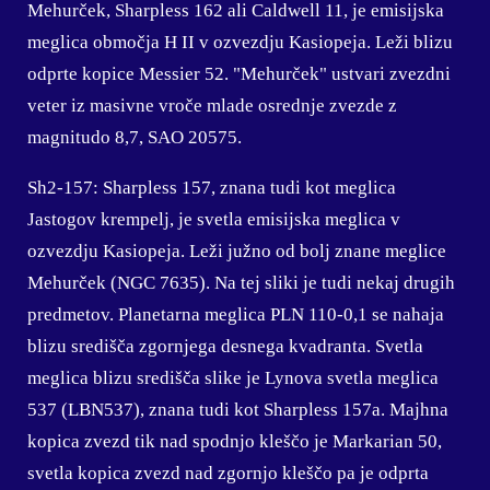
Mehurček, Sharpless 162 ali Caldwell 11, je emisijska
meglica območja H II v ozvezdju Kasiopeja. Leži blizu
odprte kopice Messier 52. "Mehurček" ustvari zvezdni
veter iz masivne vroče mlade osrednje zvezde z
magnitudo 8,7, SAO 20575.
Sh2-157:
Sharpless 157, znana tudi kot meglica
Jastogov krempelj, je svetla emisijska meglica v
ozvezdju Kasiopeja. Leži južno od bolj znane meglice
Mehurček (NGC 7635). Na tej sliki je tudi nekaj drugih
predmetov. Planetarna meglica PLN 110-0,1 se nahaja
blizu središča zgornjega desnega kvadranta. Svetla
meglica blizu središča slike je Lynova svetla meglica
537 (LBN537), znana tudi kot Sharpless 157a. Majhna
kopica zvezd tik nad spodnjo kleščo je Markarian 50,
svetla kopica zvezd nad zgornjo kleščo pa je odprta