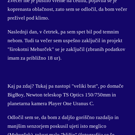
Zvečer me je pustilo vreme na cedilu, pojavila se je
koprenasta oblačnost, zato sem se odločil, da bom večer
preživel pod klimo.
Naslednji dan, v četrtek, pa sem spet bil pod temnim
nebom. Tudi ta večer sem uspešno zaključil in projekt
"širokotni Mehurček" se je zaključil (zbranih podatkov
imam za približno 18 ur).
Kaj pa zdaj? Tukaj pa nastopi "veliki brat", po domače
BigBoy, Newton teleskop TS Optics 150/750mm in
planetarna kamera Player One Uranus C.
Odločil sem se, da bom z daljšo goriščno razdaljo in
manjšim senzorjem poskusil ujeti isto meglico
(Mehurček), tokrat malo "bližje" (fotografija se še