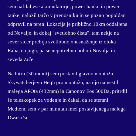
sem nafilal vse akumulatorje, power banke in power
tanke, naložil tarčo v prenosniku in se pozno popoldan
odpravil na teren. Lokacija je približno 10km oddaljena
od Novalje, in dokaj "svetlobno čista", tam nekje na
sever sicer prebija svetlobno onesnaženje iz otoka
Raba, na jugu, pa se nepotrebno bohoti Novalja in
seveda Zrče.
Na hitro (30 minut) sem postavil glavno montažo,
Skywatcherjevo Heq5 pro montažo, na njo namestil
malega APOta (432mm) in Canonov Eos 500Da, pritrdil
še teleskopek za vodenje in čakal, da se stemni.
Medtem, sem v par minutah imel postavljenega malega
Dwarfiča.