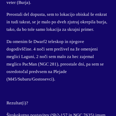
veter (Burja).
Preostali del dopusta, sem to lokacijo obiskal še enkrat
in tudi takrat, se je malo po dveh zjutraj okrepila burja,
tako, da bo tole samo lokacija za skrajni primer.
Da omenim še Dwarf2 teleskop in njegove
dogodivščine. 4 noči sem preživel na že omenjeni
meglici Laguni, 2 noči sem malo za hec zajemal
meglico PacMan (NGC 281), preostale dni, pa sem se
osredotočal predvsem na Plejade
(M45/Subaru/Gostosevci).
Rezultat(i)?
Širokokotno postavitev (Sh2-157 in NGC 7635) imam