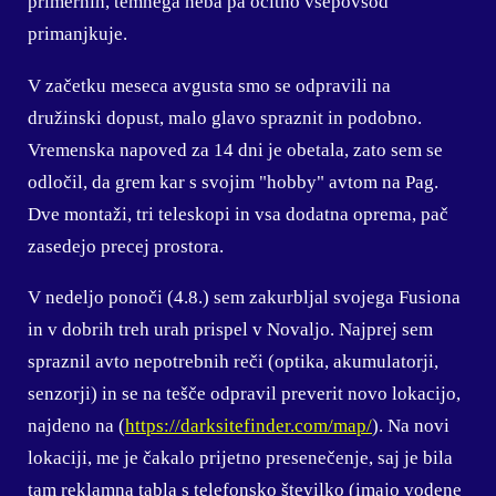
primernih, temnega neba pa očitno vsepovsod
primanjkuje.
V začetku meseca avgusta smo se odpravili na
družinski dopust, malo glavo spraznit in podobno.
Vremenska napoved za 14 dni je obetala, zato sem se
odločil, da grem kar s svojim "hobby" avtom na Pag.
Dve montaži, tri teleskopi in vsa dodatna oprema, pač
zasedejo precej prostora.
V nedeljo ponoči (4.8.) sem zakurbljal svojega Fusiona
in v dobrih treh urah prispel v Novaljo. Najprej sem
spraznil avto nepotrebnih reči (optika, akumulatorji,
senzorji) in se na tešče odpravil preverit novo lokacijo,
najdeno na (
https://darksitefinder.com/map/
). Na novi
lokaciji, me je čakalo prijetno presenečenje, saj je bila
tam reklamna tabla s telefonsko številko (imajo vodene