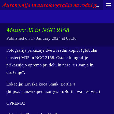
Astronomija in astrofotografija na rodni grudi
Skip
to
main
content
Messier 35 in NGC 2158
Published on 17 January 2024 at 03:36
Fotografija prikazuje dve zvezdni kopici (globular
cluster) M35 in NGC 2158. Ostale fotografije
prikazujejo opremo pri delu in naše "uživanje in
druženje".
Lokacija: Lovska koča Smuk, Bortle 4
(https://sl.m.wikipedia.org/wiki/Bortleova_lestvica)
OPREMA: