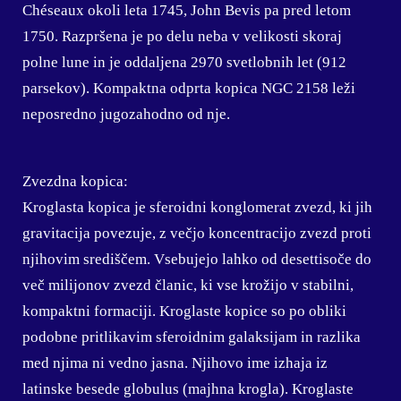
Chéseaux okoli leta 1745, John Bevis pa pred letom
1750. Razpršena je po delu neba v velikosti skoraj
polne lune in je oddaljena 2970 svetlobnih let (912
parsekov). Kompaktna odprta kopica NGC 2158 leži
neposredno jugozahodno od nje.
Zvezdna kopica:
Kroglasta kopica je sferoidni konglomerat zvezd, ki jih
gravitacija povezuje, z večjo koncentracijo zvezd proti
njihovim središčem. Vsebujejo lahko od desettisoče do
več milijonov zvezd članic, ki vse krožijo v stabilni,
kompaktni formaciji. Kroglaste kopice so po obliki
podobne pritlikavim sferoidnim galaksijam in razlika
med njima ni vedno jasna. Njihovo ime izhaja iz
latinske besede globulus (majhna krogla). Kroglaste